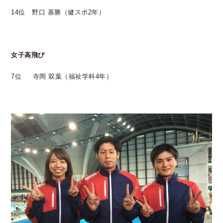
14位 野口 基勝（健スポ2年）
女子高飛び
7位 寺岡 双葉（福祉学科4年）