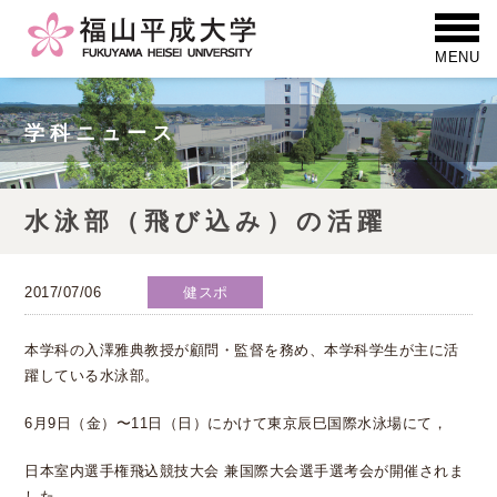
学科ニュース
水泳部（飛び込み）の活躍
2017/07/06
健スポ
本学科の入澤雅典教授が顧問・監督を務め、本学科学生が主に活
躍している水泳部。
6月9日（金）〜11日（日）にかけて東京辰巳国際水泳場にて，
日本室内選手権飛込競技大会 兼国際大会選手選考会が開催されま
した。