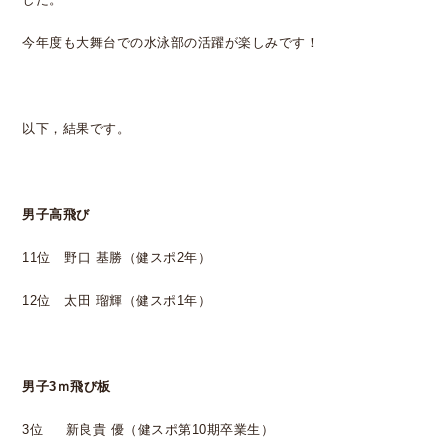
今年度も大舞台での水泳部の活躍が楽しみです！
以下，結果です。
男子高飛び
11位 野口 基勝（健スポ2年）
12位 太田 瑠輝（健スポ1年）
男子3ｍ飛び板
3位 新良貴 優（健スポ第10期卒業生）