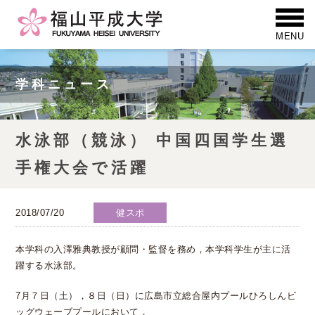
学科ニュース
水泳部（競泳） 中国四国学生選
手権大会で活躍
2018/07/20
健スポ
本学科の入澤雅典教授が顧問・監督を務め，本学科学生が主に活
躍する水泳部。
7月７日（土），８日（日）に広島市立総合屋内プールひろしんビ
ッグウェーブプールにおいて，