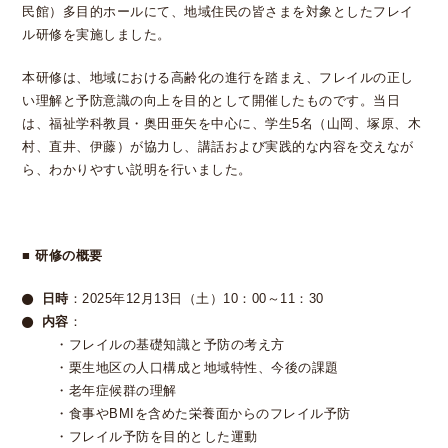
民館）多目的ホールにて、地域住民の皆さまを対象としたフレイ
ル研修を実施しました。
本研修は、地域における高齢化の進行を踏まえ、フレイルの正し
い理解と予防意識の向上を目的として開催したものです。当日
は、福祉学科教員・奥田亜矢を中心に、学生
5
名（山岡、塚原、木
村、直井、伊藤）が協力し、講話および実践的な内容を交えなが
ら、わかりやすい説明を行いました。
■
研修の概要
日時
：
2025
年
12
月
13
日（土）
10
：
00
～
11
：
30
内容
：
・フレイルの基礎知識と予防の考え方
・栗生地区の人口構成と地域特性、今後の課題
・老年症候群の理解
・食事や
BMI
を含めた栄養面からのフレイル予防
・フレイル予防を目的とした運動