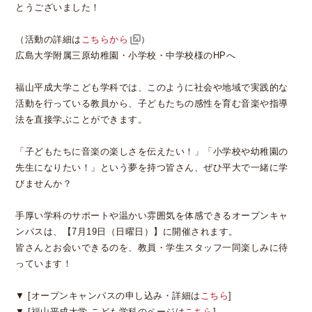
とうございました！
（活動の詳細は
こちらから
）
広島大学附属三原幼稚園・小学校・中学校様のHPへ
福山平成大学こども学科では、このように社会や地域で実践的な
活動を行っている教員から、子どもたちの感性を育む音楽や指導
法を直接学ぶことができます。
「子どもたちに音楽の楽しさを伝えたい！」「小学校や幼稚園の
先生になりたい！」という夢を持つ皆さん、ぜひ平大で一緒に学
びませんか？
手厚い学科のサポートや温かい雰囲気を体感できるオープンキャ
ンパスは、【7月19日（日曜日）】に開催されます。
皆さんとお会いできるのを、教員・学生スタッフ一同楽しみに待
っています！
▼ [オープンキャンパスの申し込み・詳細は
こちら
]
▼ [福山平成大学 こども学科のページは
こちら
]