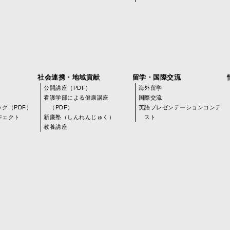
社会連携・地域貢献
留学・国際交流
公開講座（PDF）
海外留学
看護学部による健康講座
国際交流
ク（PDF）
（PDF）
英語プレゼンテーションコンテ
ジェクト
新廉塾（しんれんじゅく）
スト
教養講座