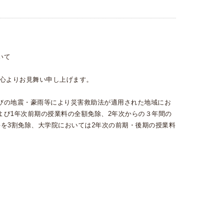
いて
、心よりお見舞い申し上げます。
びの地震・豪雨等により災害救助法が適用された地域にお
よび1年次前期の授業料の全額免除、2年次からの３年間の
を3割免除、大学院においては2年次の前期・後期の授業料