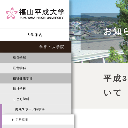
お知
大学案内
学部・大学院
経営学部
経営学科
平成
福祉健康学部
福祉学科
いて
こども学科
健康スポーツ科学科
学科概要