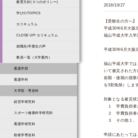
教育方針(３つのポリシー)
2018/10/27
学びのTOPICS
【受験生の方へ】
カリキュラム
平成30年6月大
福山平成大学入学
CLOSE UP! カリキュラム
就職先/卒業生の声
平成30年6月大
教員一覧（大学案内）
福山平成大学では
看護学部
いて被災された方
前期・後期の授業
看護学科
を3割免除）しま
大学院・専攻科
対象となる被災状
経営学研究科
１ 学費負担者
スポーツ健康科学研究科
２ 学費負担者
３ その他１、
看護学研究科
申請にあたっては
助産学専攻科