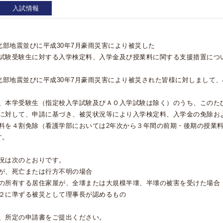
入試情報
阪北部地震並びに平成30年7月豪雨災害により被災した
試験受験生に対する入学検定料、入学金及び授業料に関する支援措置につ
阪北部地震並びに平成30年7月豪雨災害により被災された皆様に対しまして
、本学受験生（指定校入学試験及びＡＯ入学試験は除く）のうち、このた
に対して、申請に基づき、被災状況等により入学検定料、入学金の免除お
料を４割免除（看護学部においては2年次から３年間の前期・後期の授業料
す。
況は次のとおりです。
が、死亡または行方不明の場合
の所有する居住家屋が、全壊または大規模半壊、半壊の被害を受けた場合
２に準ずる被災として理事長が認めるもの
、所定の申請書をご提出ください。