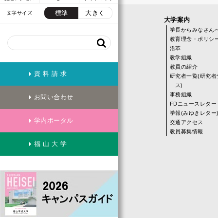
標準
大きく
文字サイズ
大学案内
学長からみなさん
教育理念・ポリシ
沿革
教学組織
教員の紹介
資 料 請 求
研究者一覧(研究者
ス)
事務組織
お問い合わせ
FDニュースレター
学報(みゆきレター
学内ポータル
交通アクセス
教員募集情報
福 山 大 学