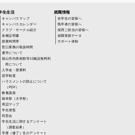
学生生活
就職情報
キャンパスマップ
在学生の皆様へ
キャンパスカレンダー
既卒者の皆様へ
クラブ・サークル紹介
採用ご担当の皆様へ
各種証明書
就職実績データ
授業時間帯
サポート体制
窓口業務の取扱時間
通学について
福山市内美術館等10施設無料利
用について
入学金・授業料
奨学制度
ハラスメントの防止について
（PDF）
教養講座
御幸祭（大学祭）
周辺マップ
学生便覧
同窓会
学生生活に関するアンケート
（調査結果）
卒業（修了）生のアンケート