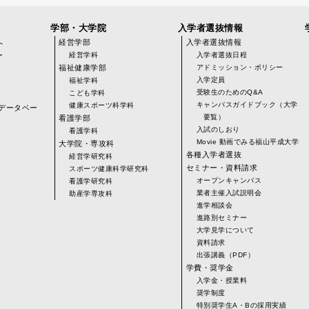
学部・大学院
入学者選抜情報
へ
経営学部
入学者選抜情報
ー
経営学科
入学者選抜日程
福祉健康学部
アドミッション・ポリシー
入学定員
福祉学科
受験生のためのQ&A
こども学科
キャンパスガイドブック（大学
健康スポーツ科学科
データベー
要覧）
看護学部
入試のしおり
看護学科
Movie 動画でみる福山平成大学
大学院・専攻科
各種入学者選抜
経営学研究科
)
セミナー・資料請求
スポーツ健康科学研究科
オープンキャンパス
看護学研究科
業者主催入試説明会
助産学専攻科
進学相談会
進路別セミナー
大学見学について
資料請求
出張講義（PDF）
学費・奨学金
入学金・授業料
奨学制度
特別奨学生A・Bの採用実績