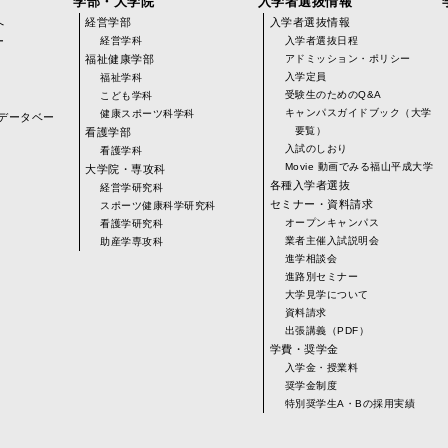
学部・大学院
入学者選抜情報
へ
経営学部
入学者選抜情報
ー
経営学科
入学者選抜日程
福祉健康学部
アドミッション・ポリシー
入学定員
福祉学科
受験生のためのQ&A
こども学科
キャンパスガイドブック（大学
健康スポーツ科学科
データベー
要覧）
看護学部
入試のしおり
看護学科
Movie 動画でみる福山平成大学
大学院・専攻科
各種入学者選抜
経営学研究科
)
セミナー・資料請求
スポーツ健康科学研究科
オープンキャンパス
看護学研究科
業者主催入試説明会
助産学専攻科
進学相談会
進路別セミナー
大学見学について
資料請求
出張講義（PDF）
学費・奨学金
入学金・授業料
奨学金制度
特別奨学生A・Bの採用実績