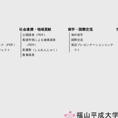
社会連携・地域貢献
留学・国際交流
公開講座（PDF）
海外留学
看護学部による健康講座
国際交流
ク（PDF）
（PDF）
英語プレゼンテーションコンテ
ジェクト
新廉塾（しんれんじゅく）
スト
教養講座