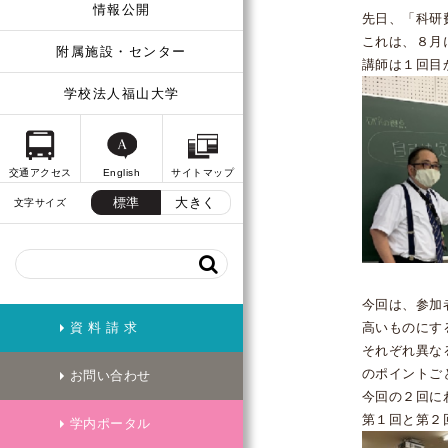
情報公開
先日、「科研
これは、８月
附属施設・センター
講師は１回目
学校法人福山大学
交通アクセス
English
サイトマップ
標準
大きく
文字サイズ
今回は、参加
高いものにす
資 料 請 求
それぞれ異な
のポイントご
お問い合わせ
今回の２回に
第１回と第２
学内ポータル