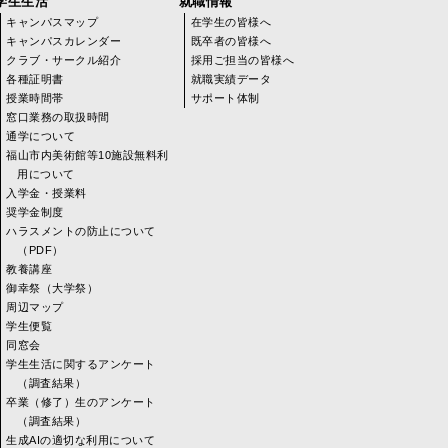
学生生活
就職情報
キャンパスマップ
在学生の皆様へ
キャンパスカレンダー
既卒者の皆様へ
クラブ・サークル紹介
採用ご担当の皆様へ
各種証明書
就職実績データ
授業時間帯
サポート体制
窓口業務の取扱時間
通学について
福山市内美術館等10施設無料利
用について
入学金・授業料
奨学金制度
ハラスメントの防止について
（PDF）
教養講座
御幸祭（大学祭）
周辺マップ
学生便覧
同窓会
学生生活に関するアンケート
（調査結果）
卒業（修了）生のアンケート
（調査結果）
生成AIの適切な利用について