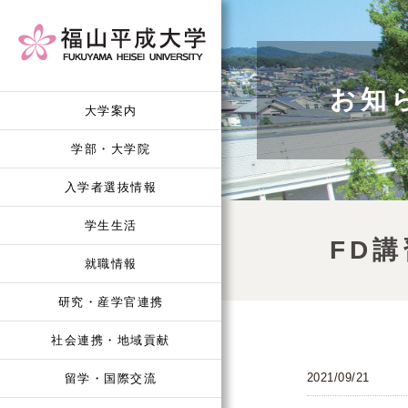
お知
大学案内
学部・大学院
入学者選抜情報
学生生活
FD
就職情報
研究・産学官連携
社会連携・地域貢献
2021/09/21
留学・国際交流