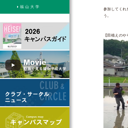
福 山 大 学
参加してくれ
う。
【田植えのや