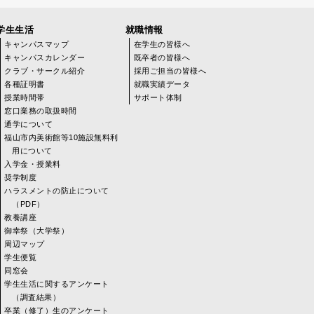
学生生活
就職情報
キャンパスマップ
在学生の皆様へ
キャンパスカレンダー
既卒者の皆様へ
クラブ・サークル紹介
採用ご担当の皆様へ
各種証明書
就職実績データ
授業時間帯
サポート体制
窓口業務の取扱時間
通学について
福山市内美術館等10施設無料利
用について
入学金・授業料
奨学制度
ハラスメントの防止について
（PDF）
教養講座
御幸祭（大学祭）
周辺マップ
学生便覧
同窓会
学生生活に関するアンケート
（調査結果）
卒業（修了）生のアンケート