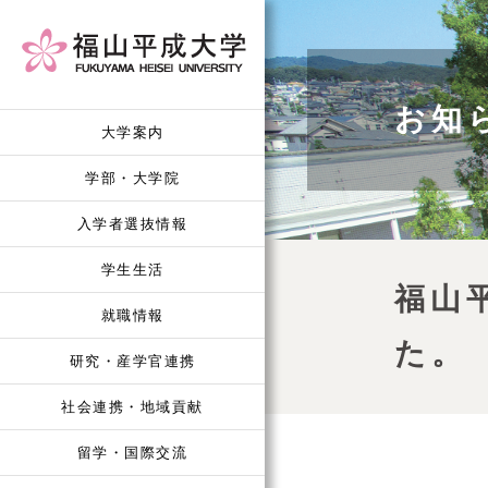
お知
大学案内
学部・大学院
入学者選抜情報
学生生活
福山
就職情報
た。
研究・産学官連携
社会連携・地域貢献
留学・国際交流