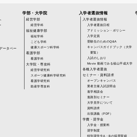
学部・大学院
入学者選抜情報
へ
経営学部
入学者選抜情報
ー
経営学科
入学者選抜日程
福祉健康学部
アドミッション・ポリシー
入学定員
福祉学科
受験生のためのQ&A
こども学科
キャンパスガイドブック（大学
健康スポーツ科学科
データベー
要覧）
看護学部
入試のしおり
看護学科
Movie 動画でみる福山平成大学
大学院・専攻科
各種入学者選抜
経営学研究科
)
セミナー・資料請求
スポーツ健康科学研究科
オープンキャンパス
看護学研究科
業者主催入試説明会
助産学専攻科
進学相談会
進路別セミナー
大学見学について
資料請求
出張講義（PDF）
学費・奨学金
入学金・授業料
奨学制度
特別奨学生A・Bの採用実績