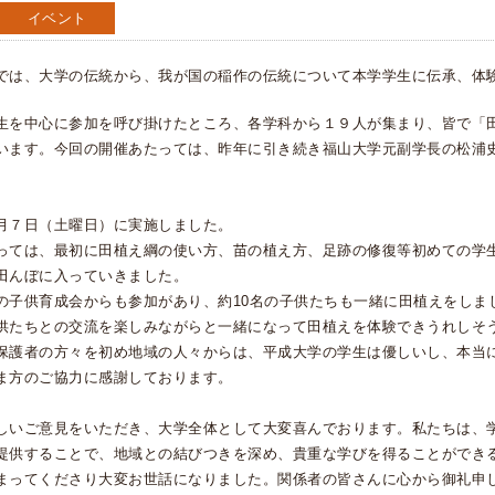
イベント
では、大学の伝統から、我が国の稲作の伝統について本学学生に伝承、体
生を中心に参加を呼び掛けたところ、各学科から１９人が集まり、皆で「
います。今回の開催あたっては、昨年に引き続き福山大学元副学長の松浦
月７日（土曜日）に実施しました。
っては、最初に田植え綱の使い方、苗の植え方、足跡の修復等初めての学
田んぼに入っていきました。
の子供育成会からも参加があり、約10名の子供たちも一緒に田植えをしま
供たちとの交流を楽しみながらと一緒になって田植えを体験できうれしそ
保護者の方々を初め地域の人々からは、平成大学の学生は優しいし、本当
ま方のご協力に感謝しております。
しいご意見をいただき、大学全体として大変喜んでおります。私たちは、
提供することで、地域との結びつきを深め、貴重な学びを得ることができ
まってくださり大変お世話になりました。関係者の皆さんに心から御礼申