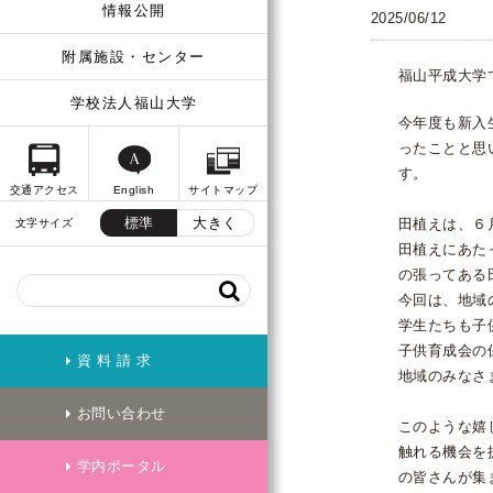
情報公開
2025/06/12
附属施設・センター
福山平成大学
学校法人福山大学
今年度も新入
ったことと思
す。
交通アクセス
English
サイトマップ
標準
大きく
田植えは、６
文字サイズ
田植えにあた
の張ってある
今回は、地域
学生たちも子
子供育成会の
資 料 請 求
地域のみなさ
お問い合わせ
このような嬉
触れる機会を
学内ポータル
の皆さんが集