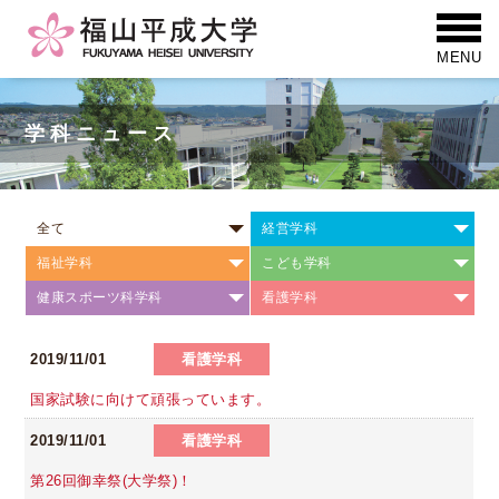
学科ニュース
全て
経営学科
福祉学科
こども学科
健康スポーツ科学科
看護学科
2019/11/01
看護学科
国家試験に向けて頑張っています。
2019/11/01
看護学科
第26回御幸祭(大学祭)！