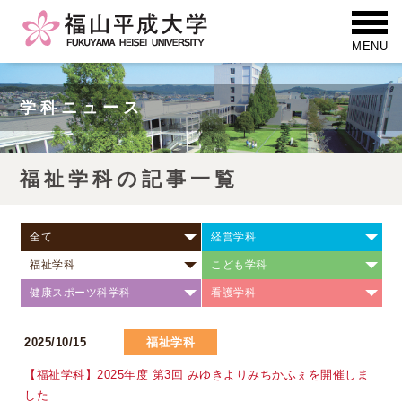
学科ニュース
福祉学科の記事一覧
全て
経営学科
福祉学科
こども学科
健康スポーツ科学科
看護学科
2025/10/15
福祉学科
【福祉学科】2025年度 第3回 みゆきよりみちかふぇを開催しま
した