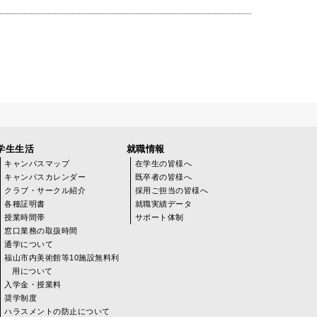
学生生活
就職情報
キャンパスマップ
在学生の皆様へ
キャンパスカレンダー
既卒者の皆様へ
クラブ・サークル紹介
採用ご担当の皆様へ
各種証明書
就職実績データ
授業時間帯
サポート体制
窓口業務の取扱時間
通学について
福山市内美術館等10施設無料利
用について
入学金・授業料
奨学制度
ハラスメントの防止について