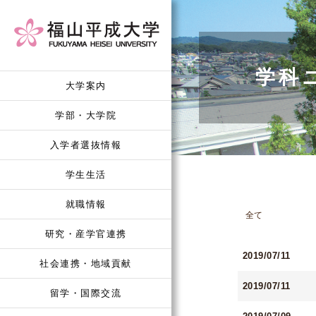
学科
大学案内
学部・大学院
入学者選抜情報
学生生活
就職情報
全て
研究・産学官連携
2019/07/11
社会連携・地域貢献
2019/07/11
留学・国際交流