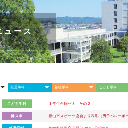
ニュース
経営学科
福祉学科
こども学科
こども学科
１年生合同ゼミ その２
健スポ
福山市スポーツ協会より表彰（男子バレーボ