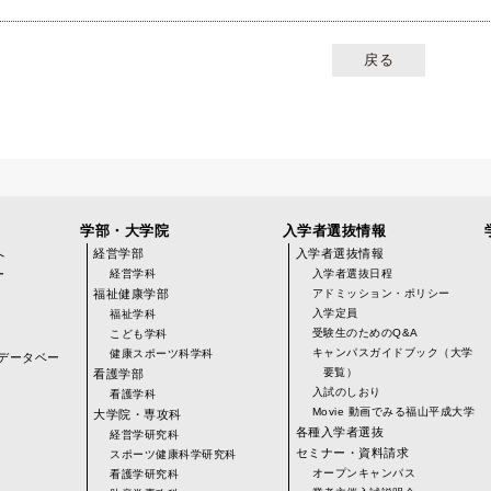
戻る
学部・大学院
入学者選抜情報
へ
経営学部
入学者選抜情報
ー
経営学科
入学者選抜日程
福祉健康学部
アドミッション・ポリシー
入学定員
福祉学科
受験生のためのQ&A
こども学科
キャンパスガイドブック（大学
健康スポーツ科学科
データベー
要覧）
看護学部
入試のしおり
看護学科
Movie 動画でみる福山平成大学
大学院・専攻科
各種入学者選抜
経営学研究科
)
セミナー・資料請求
スポーツ健康科学研究科
オープンキャンパス
看護学研究科