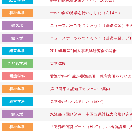
経営学科
御幸祭模擬店演習(その２)「試食会」
福祉学科
一れつ会の見学を行いました（7月4日）
健スポ
ニュースポーツをつくろう！（基礎演習）実
健スポ
ニュースポーツをつくろう！（基礎演習）プ
経営学科
2019年度第1回人事戦略研究会の開催
こども学科
大学体験
看護学科
看護学科4年生が養護実習・教育実習を行いま
福祉学科
第17回平大認知症カフェのご案内
経営学科
見学会が行われました（6/22）
健スポ
水泳部（飛び込み）中国五県対抗大会飛び込
福祉学科
「避難所運営ゲーム（HUG）」の出前講座（6