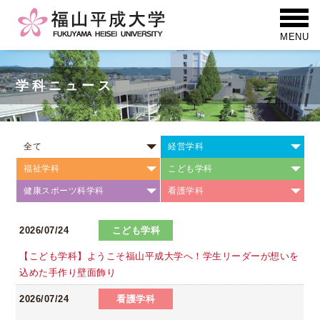
学科ニュース
全て
経営学科
福祉学科
こども学科
健康スポーツ科学科
看護学科
2026/07/24
こども学科
【こども学科】ようこそ福山平成大学へ！学生リーダーが想いを
込めた手作り壁面飾り
2026/07/24
看護学科