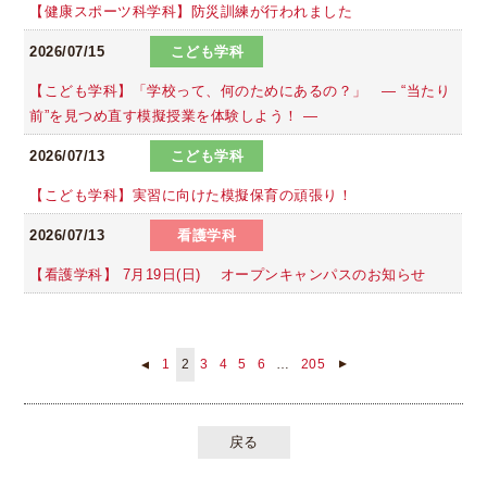
【健康スポーツ科学科】防災訓練が行われました
2026/07/15
こども学科
【こども学科】「学校って、何のためにあるの？」 ― “当たり
前”を見つめ直す模擬授業を体験しよう！ ―
2026/07/13
こども学科
【こども学科】実習に向けた模擬保育の頑張り！
2026/07/13
看護学科
【看護学科】 7月19日(日) オープンキャンパスのお知らせ
1
2
3
4
5
6
…
205
▲
▲
戻る